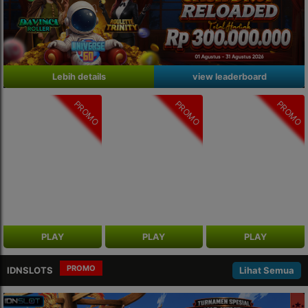
Lebih details
view leaderboard
PROMO
PROMO
PROMO
PLAY
PLAY
PLAY
PROMO
IDNSLOTS
Lihat Semua