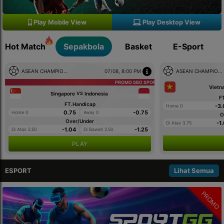
Play Mobile View
Play Desktop View
Hot Match
Sepakbola
Basket
E-Sport
ASEAN CHAMPIONSHIP 20...
07/08, 8:00 PM
ASEAN CHAMPIONSHIP 20...
PROMO SBO SPORT
Vietn
Singapore
VS
Indonesia
F
FT.Handicap
-3
Home 0
0.75
-0.75
Home 0
Away 0
O
Over/Under
-1
Di Atas 3.75
-1.04
-1.25
Di Atas 2.50
Di Bawah 2.50
PLAY
ESPORT
Lihat Semua
PROMO