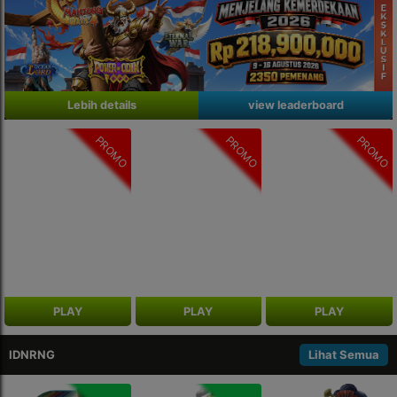
Lebih details
view leaderboard
PROMO
PROMO
PROMO
PLAY
PLAY
PLAY
IDNRNG
Lihat Semua