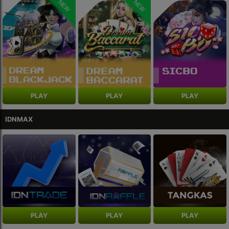
NEW
NEW
PLAY
PLAY
PLAY
IDNMAX
PLAY
PLAY
PLAY