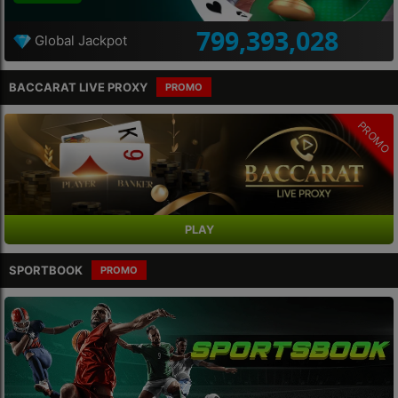
799,393,028
Global Jackpot
BACCARAT LIVE PROXY
PROMO
PROMO
PLAY
SPORTBOOK
PROMO