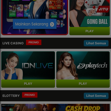
PLAY
PROMO
LIVE CASINO
Lihat Semua
PLAY
PLAY
PROMO
ELOTTERY
Lihat Semua