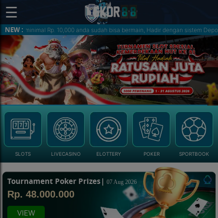
☰
NEW :
al Rp. 10,000 anda sudah bisa bermain, Hadir dengan sistem Deposit terbaru
DEKSTOP
MASUK
SLOTS
LIVECASINO
ELOTTERY
POKER
SPORTBOOK
Tournament Poker Prizes|
07 Aug 2026
Rp. 48.000.000
VIEW