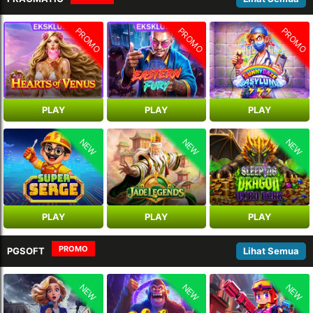
PROMO
PROMO
PROMO
PLAY
PLAY
PLAY
NEW
NEW
NEW
PLAY
PLAY
PLAY
PROMO
PGSOFT
Lihat Semua
NEW
NEW
NEW