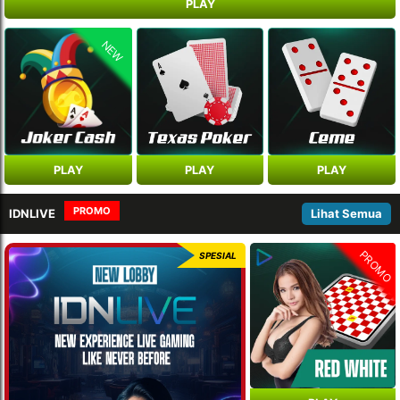
PLAY
NEW
PLAY
PLAY
PLAY
PROMO
IDNLIVE
Lihat Semua
PROMO
SPESIAL