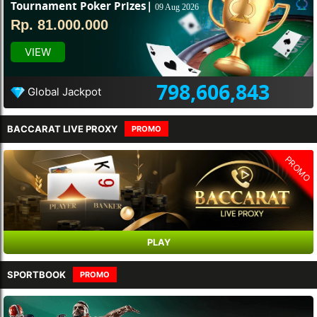
Tournament Poker Prizes|
09 Aug 2026
Rp. 81.000.000
VIEW
798,606,843
Global Jackpot
BACCARAT LIVE PROXY
PROMO
PROMO
PLAY
SPORTBOOK
PROMO