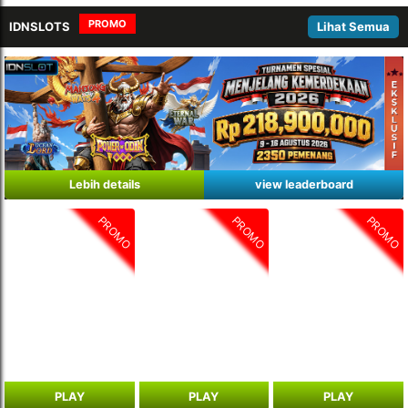
PROMO
IDNSLOTS
Lihat Semua
Lebih details
view leaderboard
PROMO
PROMO
PROMO
PLAY
PLAY
PLAY