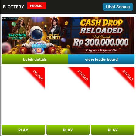
PROMO
ELOTTERY
Lihat Semua
Lebih details
view leaderboard
PROMO
PROMO
PROMO
PLAY
PLAY
PLAY