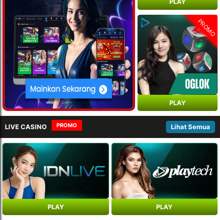
PLAY
PROMO
PLAY
PROMO
LIVE CASINO
Lihat Semua
PLAY
PLAY