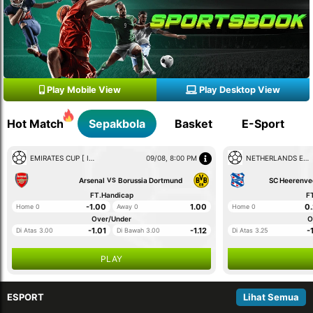
Play Mobile View
Play Desktop View
Hot Match
Sepakbola
Basket
E-Sport
EMIRATES CUP [ IN ENG...
09/08, 8:00 PM
NETHERLANDS EREDIVISI...
Arsenal
VS
Borussia Dortmund
SC Heerenve
FT.Handicap
F
-1.00
1.00
0
Home 0
Away 0
Home 0
Over/Under
O
-1.01
-1.12
-1
Di Atas 3.00
Di Bawah 3.00
Di Atas 3.25
PLAY
ESPORT
Lihat Semua