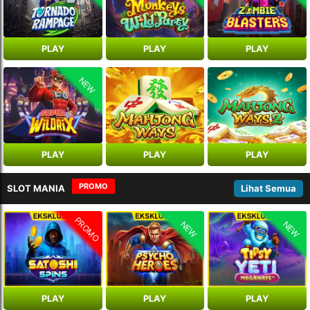
PLAY
PLAY
PLAY
NEW
PLAY
PLAY
PLAY
PROMO
SLOT MANIA
Lihat Semua
PROMO
NEW
NEW
PLAY
PLAY
PLAY