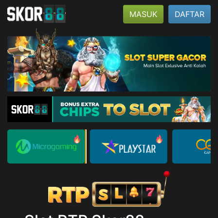
MASUK
DAFTAR