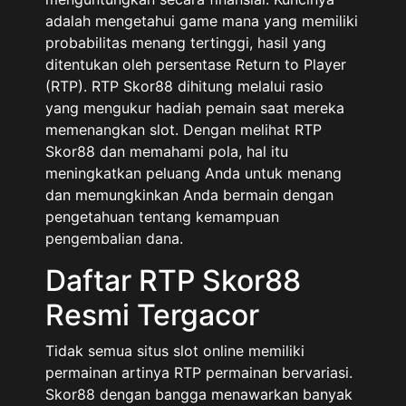
adalah mengetahui game mana yang memiliki
probabilitas menang tertinggi, hasil yang
ditentukan oleh persentase Return to Player
(RTP). RTP Skor88 dihitung melalui rasio
yang mengukur hadiah pemain saat mereka
memenangkan slot. Dengan melihat RTP
Skor88 dan memahami pola, hal itu
meningkatkan peluang Anda untuk menang
dan memungkinkan Anda bermain dengan
pengetahuan tentang kemampuan
pengembalian dana.
Daftar RTP Skor88
Resmi Tergacor
Tidak semua situs slot online memiliki
permainan artinya RTP permainan bervariasi.
Skor88 dengan bangga menawarkan banyak